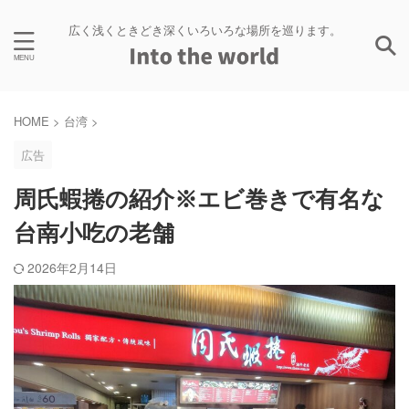
広く浅くときどき深くいろいろな場所を巡ります。
HOME
>
台湾
>
広告
周氏蝦捲の紹介※エビ巻きで有名な
台南小吃の老舗
2026年2月14日