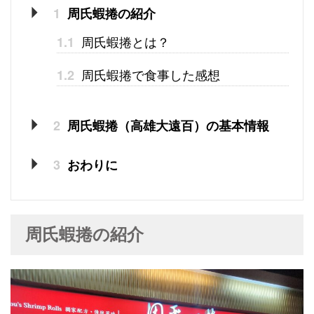
1
周氏蝦捲の紹介
周氏蝦捲とは？
1.1
周氏蝦捲で食事した感想
1.2
2
周氏蝦捲（高雄大遠百）の基本情報
3
おわりに
周氏蝦捲の紹介