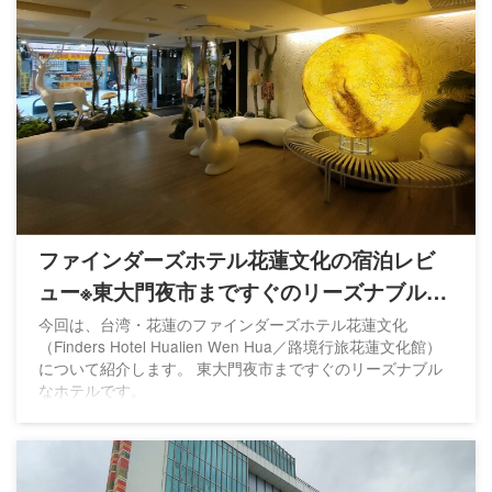
ファインダーズホテル花蓮文化の宿泊レビ
ュー※東大門夜市まですぐのリーズナブルな
ホテル
今回は、台湾・花蓮のファインダーズホテル花蓮文化
（Finders Hotel Hualien Wen Hua／路境行旅花蓮文化館）
について紹介します。 東大門夜市まですぐのリーズナブル
なホテルです。