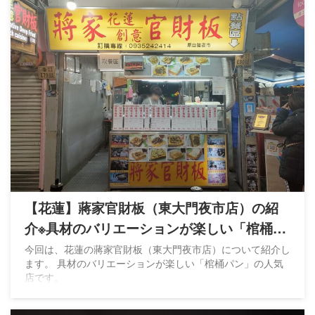
【花蓮】蔣家官財板（東大門夜市店）の紹
介※具材のバリエーションが楽しい「棺桶パ
ン」
今回は、花蓮の蔣家官財板（東大門夜市店）について紹介し
ます。 具材のバリエーションが楽しい「棺桶パン」の人気
店です。