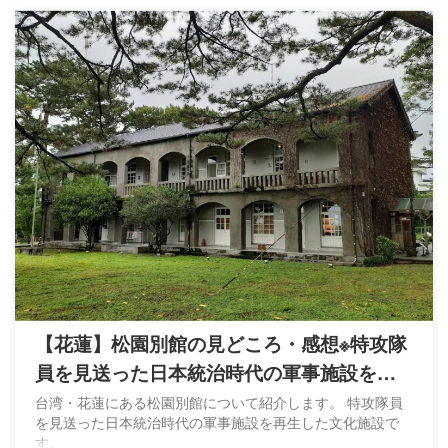
【花蓮】松園別館の見どころ・感想※特攻隊
員を見送った日本統治時代の軍事施設を再
生
台湾・花蓮にある松園別館について紹介します。 特攻隊員
を見送った日本統治時代の軍事施設を再生した文化施設で
す。