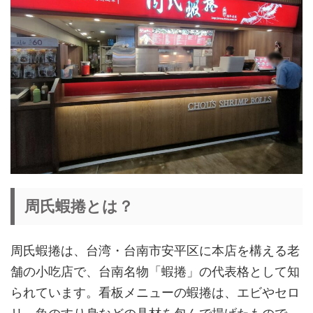
周氏蝦捲とは？
周氏蝦捲は、台湾・台南市安平区に本店を構える老
舗の小吃店で、台南名物「蝦捲」の代表格として知
られています。看板メニューの蝦捲は、エビやセロ
リ、魚のすり身などの具材を包んで揚げたもので、