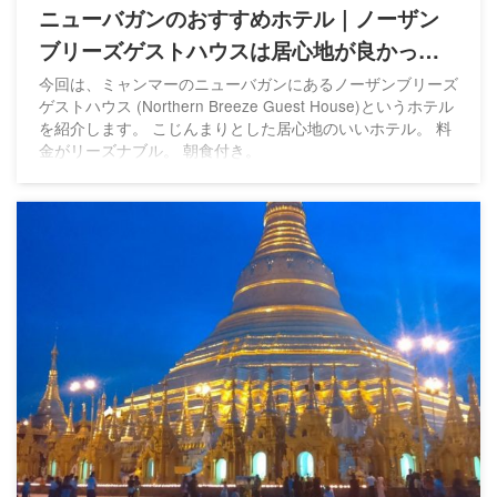
ニューバガンのおすすめホテル｜ノーザン
ブリーズゲストハウスは居心地が良かっ
た！
今回は、ミャンマーのニューバガンにあるノーザンブリーズ
ゲストハウス (Northern Breeze Guest House)というホテル
を紹介します。 こじんまりとした居心地のいいホテル。 料
金がリーズナブル。 朝食付き。