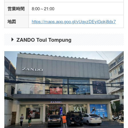
営業時間
8:00～21:00
地図
https://maps.app.goo.gl/vUqyzDEyiGpkj8dx7
ZANDO Toul Tompung