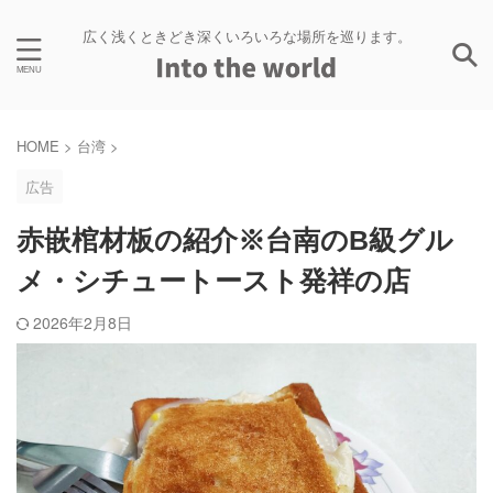
広く浅くときどき深くいろいろな場所を巡ります。
HOME
>
台湾
>
広告
赤嵌棺材板の紹介※台南のB級グル
メ・シチュートースト発祥の店
2026年2月8日