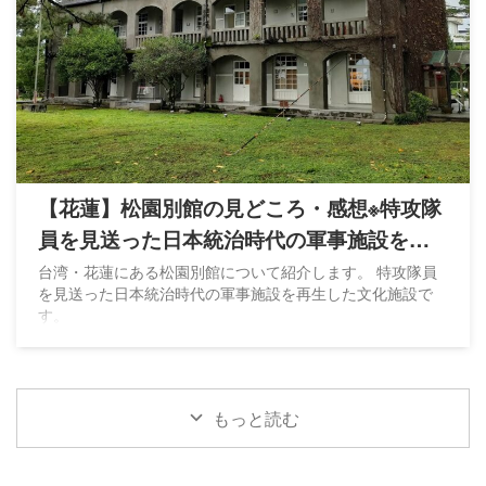
【花蓮】松園別館の見どころ・感想※特攻隊
員を見送った日本統治時代の軍事施設を再
生
台湾・花蓮にある松園別館について紹介します。 特攻隊員
を見送った日本統治時代の軍事施設を再生した文化施設で
す。
もっと読む