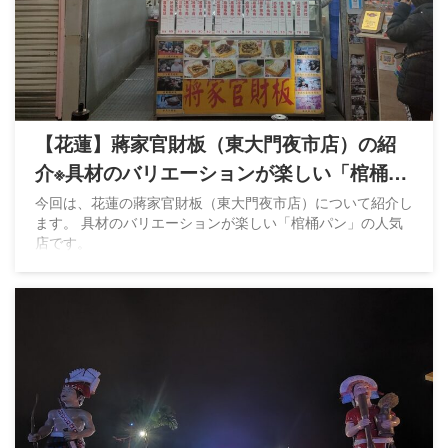
【花蓮】蔣家官財板（東大門夜市店）の紹
介※具材のバリエーションが楽しい「棺桶パ
ン」
今回は、花蓮の蔣家官財板（東大門夜市店）について紹介し
ます。 具材のバリエーションが楽しい「棺桶パン」の人気
店です。