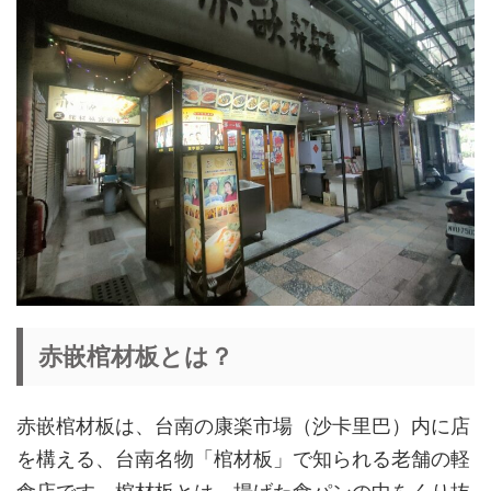
赤嵌棺材板とは？
赤嵌棺材板は、台南の康楽市場（沙卡里巴）内に店
を構える、台南名物「棺材板」で知られる老舗の軽
食店です。棺材板とは、揚げた食パンの中をくり抜