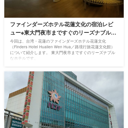
ファインダーズホテル花蓮文化の宿泊レビ
ュー※東大門夜市まですぐのリーズナブルな
ホテル
今回は、台湾・花蓮のファインダーズホテル花蓮文化
（Finders Hotel Hualien Wen Hua／路境行旅花蓮文化館）
について紹介します。 東大門夜市まですぐのリーズナブル
なホテルです。