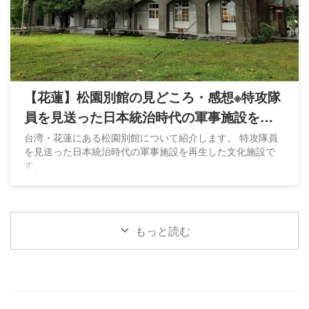
【花蓮】松園別館の見どころ・感想※特攻隊
員を見送った日本統治時代の軍事施設を再
生
台湾・花蓮にある松園別館について紹介します。 特攻隊員
を見送った日本統治時代の軍事施設を再生した文化施設で
す。
もっと読む