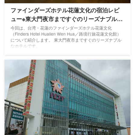
ファインダーズホテル花蓮文化の宿泊レビ
ュー※東大門夜市まですぐのリーズナブルな
ホテル
今回は、台湾・花蓮のファインダーズホテル花蓮文化
（Finders Hotel Hualien Wen Hua／路境行旅花蓮文化館）
について紹介します。 東大門夜市まですぐのリーズナブル
なホテルです。