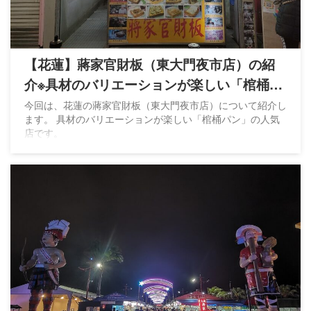
【花蓮】蔣家官財板（東大門夜市店）の紹
介※具材のバリエーションが楽しい「棺桶パ
ン」
今回は、花蓮の蔣家官財板（東大門夜市店）について紹介し
ます。 具材のバリエーションが楽しい「棺桶パン」の人気
店です。