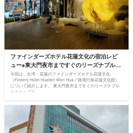
ファインダーズホテル花蓮文化の宿泊レビ
ュー※東大門夜市まですぐのリーズナブルな
ホテル
今回は、台湾・花蓮のファインダーズホテル花蓮文化
（Finders Hotel Hualien Wen Hua／路境行旅花蓮文化館）
について紹介します。 東大門夜市まですぐのリーズナブル
なホテルです。