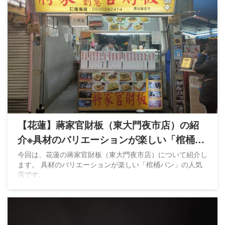
【花蓮】蔣家官財板（東大門夜市店）の紹
介※具材のバリエーションが楽しい「棺桶パ
ン」
今回は、花蓮の蔣家官財板（東大門夜市店）について紹介し
ます。 具材のバリエーションが楽しい「棺桶パン」の人気
店です。