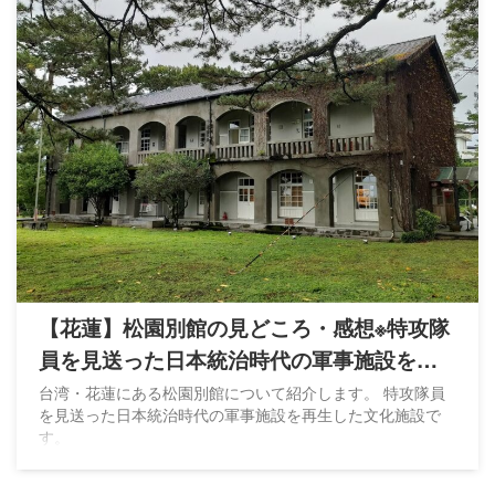
【花蓮】松園別館の見どころ・感想※特攻隊
員を見送った日本統治時代の軍事施設を再
生
台湾・花蓮にある松園別館について紹介します。 特攻隊員
を見送った日本統治時代の軍事施設を再生した文化施設で
す。