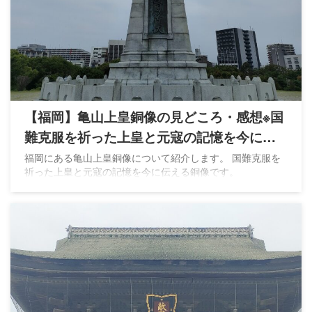
【福岡】亀山上皇銅像の見どころ・感想※国
難克服を祈った上皇と元寇の記憶を今に伝
える
福岡にある亀山上皇銅像について紹介します。 国難克服を
祈った上皇と元寇の記憶を今に伝える銅像です。