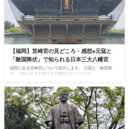
【福岡】筥崎宮の見どころ・感想※元寇と
「敵国降伏」で知られる日本三大八幡宮
福岡にある筥崎宮について紹介します。 元寇と「敵国降
伏」で知られる日本三大八幡宮のひとつです。